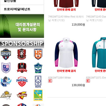
할인상품
트로피/메달/페넌트
7461WT1143 Wine Red 트레이
7461WT1143 Da
닝 자켓 (기모)
닝 자켓 (기모)
119,000원
8361WT1064 White
8361WT1071 Eme
139,000원