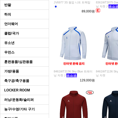
JV6977 3S 웜업 니트 트랙탑
8361WT3075 Da
반팔
닝 자켓 J
89,000원
하의
언더웨어
클럽/국가
유소년
우먼스
훈련용품/심판용품
가방/용품
8461WT3136 Sky Blue 트레이
8461WT1136 Sk
닝 자켓 J
닝 자켓
129,000원
축구공/축구용품
LOCKER ROOM
러닝/운동화/슬리퍼
농구/수영/기타 구기