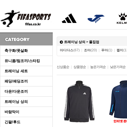
트레이닝 상의
>
풀집업
아디다스
(67)
|
조마
(20)
|
푸마
(1)
|
켈미
(1
축구화/풋살화
유니폼/팀조끼/스타킹
신상품순
|
상품명순
|
높은가격순
|
낮은가격순
트레이닝 세트
패딩/패딩조끼
다운/다운조끼
트레이닝 상의
바람막이
긴팔/후드