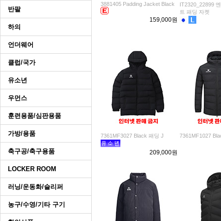
3881405 Padding Jacket Black
IT2320_22899
반팔
트 패딩 자켓
159,000원
하의
언더웨어
클럽/국가
유소년
우먼스
훈련용품/심판용품
가방/용품
7361MF3027 Black 패딩 J
7361MF1027 Bl
축구공/축구용품
209,000원
LOCKER ROOM
러닝/운동화/슬리퍼
농구/수영/기타 구기