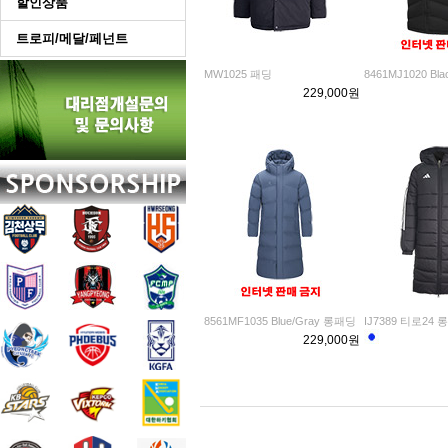
할인상품
트로피/메달/페넌트
MW1025 패딩
8461MJ1020 B
229,000원
8561MF1035 Blue/Gray 롱패딩
IJ7389 티로24 
229,000원