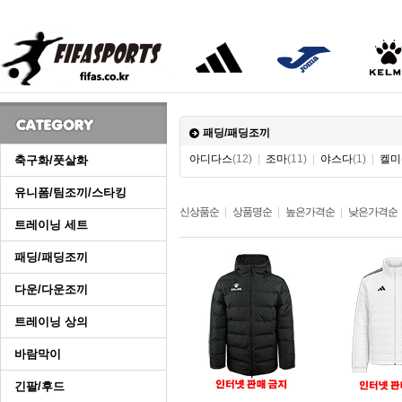
패딩/패딩조끼
아디다스
(12)
|
조마
(11)
|
야스다
(1)
|
켈미
축구화/풋살화
유니폼/팀조끼/스타킹
신상품순
|
상품명순
|
높은가격순
|
낮은가격순
트레이닝 세트
패딩/패딩조끼
다운/다운조끼
트레이닝 상의
바람막이
긴팔/후드