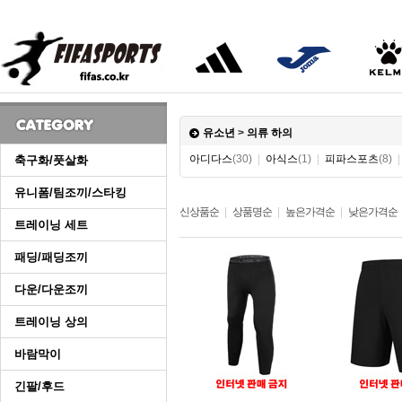
유소년
>
의류 하의
아디다스
(30)
|
아식스
(1)
|
피파스포츠
(8)
축구화/풋살화
유니폼/팀조끼/스타킹
신상품순
|
상품명순
|
높은가격순
|
낮은가격순
트레이닝 세트
패딩/패딩조끼
다운/다운조끼
트레이닝 상의
바람막이
긴팔/후드