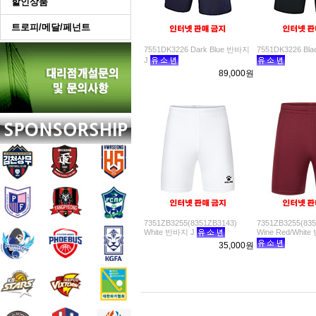
할인상품
트로피/메달/페넌트
7551DK3226 Dark Blue 반바지
7551DK3226 Bl
J
89,000원
7351ZB3255(8351ZB3143)
7351ZB3255(835
White 반바지 J
Wine Red/Whit
35,000원