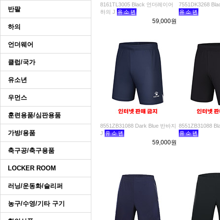
8161TL3005 Black 언더레이어
7551DK3268 Bl
반팔
하의 J
59,000원
하의
언더웨어
클럽/국가
유소년
우먼스
훈련용품/심판용품
8551ZB31088 Dark Blue 반바지
8551ZB31088 B
가방/용품
J
59,000원
축구공/축구용품
LOCKER ROOM
러닝/운동화/슬리퍼
농구/수영/기타 구기