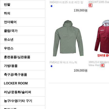
8361WT1085 Dar
IW0410 티로25 프로 레인 탑
반팔
139,000원
하의
언더웨어
클럽/국가
유소년
우먼스
훈련용품/심판용품
3881214 Windpro
FM5412 M 테크 아노락
Wine Red
가방/용품
109,000원
축구공/축구용품
LOCKER ROOM
러닝/운동화/슬리퍼
농구/수영/기타 구기