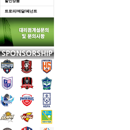
할인상품
트로피/메달/페넌트