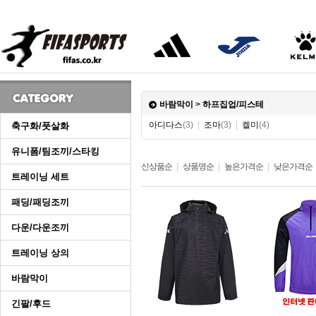
바람막이
>
하프집업/피스테
아디다스
(3)
|
조마
(3)
|
켈미
(4)
축구화/풋살화
유니폼/팀조끼/스타킹
신상품순
|
상품명순
|
높은가격순
|
낮은가격순
트레이닝 세트
패딩/패딩조끼
다운/다운조끼
트레이닝 상의
바람막이
긴팔/후드