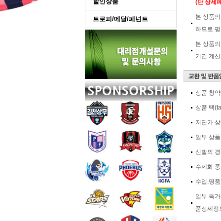
할인상품
(단 상세
본 상품의
트로피/메달/페넌트
하므로 평
본 상품의
기간 계산
상품 청약
상품 택(
저단가 상
일부 상품
신발의 경
수제화 중
수입,명품
일부 특가
품상세정보