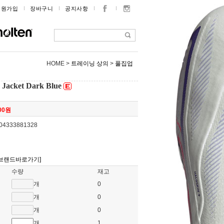
회원가입
장바구니
공지사항
HOME >
트레이닝 상의
>
풀집업
g Jacket Dark Blue
000원
04333881328
[브랜드바로가기]
수량
재고
개
0
개
0
개
0
개
1