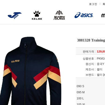
로그인
3881328 Trainin
판매가격 :
129,
상품번호 :
PKM1
원산지 :
중국Y
제조사 :
켈미
브랜드 :
켈미
090 S
095 M
100 L
105 XL