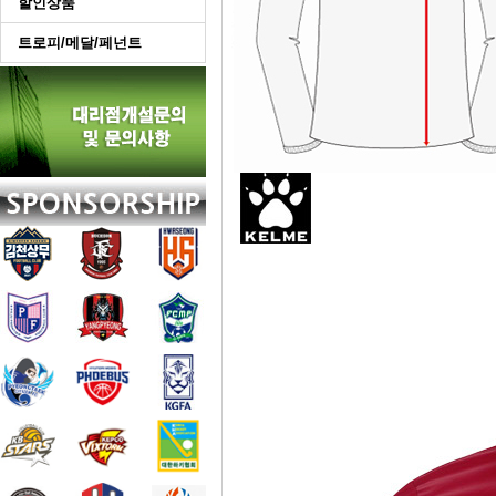
할인상품
트로피/메달/페넌트