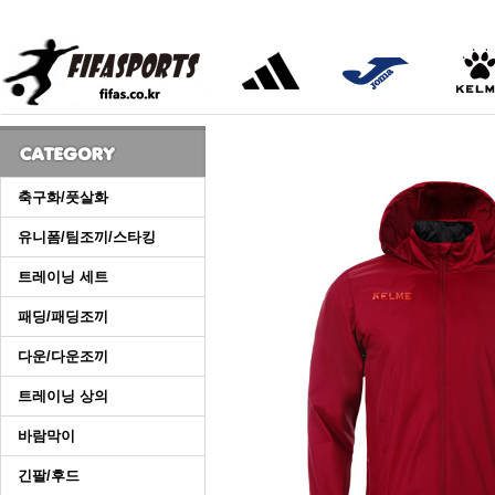
축구화/풋살화
유니폼/팀조끼/스타킹
트레이닝 세트
패딩/패딩조끼
다운/다운조끼
트레이닝 상의
바람막이
긴팔/후드