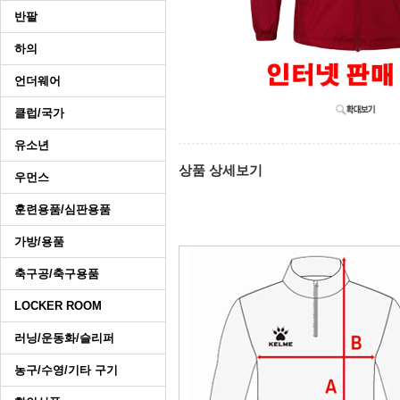
반팔
하의
언더웨어
클럽/국가
유소년
상품 상세보기
우먼스
훈련용품/심판용품
가방/용품
축구공/축구용품
LOCKER ROOM
러닝/운동화/슬리퍼
농구/수영/기타 구기