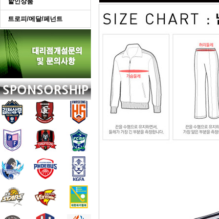
할인상품
트로피/메달/페넌트