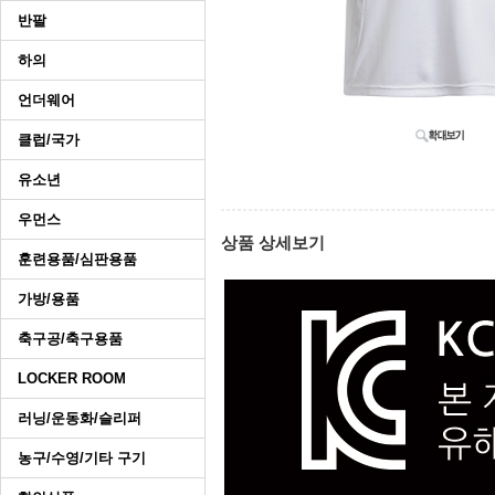
반팔
하의
언더웨어
클럽/국가
유소년
우먼스
상품 상세보기
훈련용품/심판용품
가방/용품
축구공/축구용품
LOCKER ROOM
러닝/운동화/슬리퍼
농구/수영/기타 구기