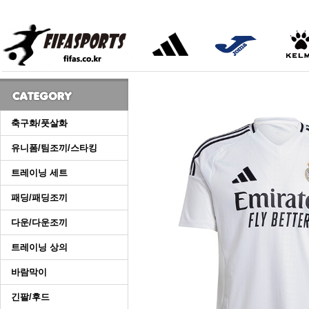
축구화/풋살화
유니폼/팀조끼/스타킹
트레이닝 세트
패딩/패딩조끼
다운/다운조끼
트레이닝 상의
바람막이
긴팔/후드