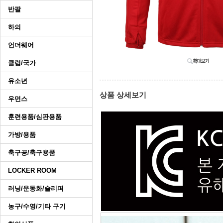
반팔
하의
언더웨어
클럽/국가
유소년
상품 상세보기
우먼스
훈련용품/심판용품
가방/용품
축구공/축구용품
LOCKER ROOM
러닝/운동화/슬리퍼
농구/수영/기타 구기