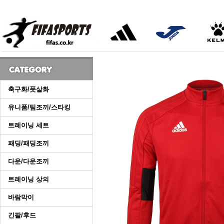
축구화/풋살화
유니폼/팀조끼/스타킹
트레이닝 세트
패딩/패딩조끼
다운/다운조끼
트레이닝 상의
바람막이
긴팔/후드