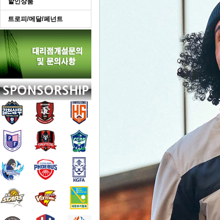
할인상품
트로피/메달/페넌트